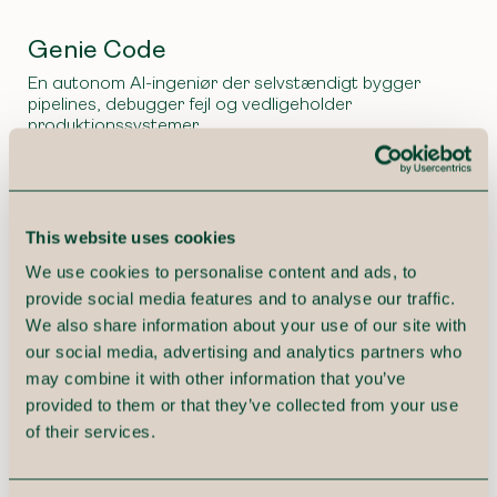
Genie Code
En autonom AI-ingeniør der selvstændigt bygger
pipelines, debugger fejl og vedligeholder
produktionssystemer
This website uses cookies
Agent Bricks
We use cookies to personalise content and ads, to
Et enterprise-værktøj til at bygge governede AI-
provide social media features and to analyse our traffic.
agenter direkte på organisationens egne data uden
We also share information about your use of our site with
at skrive kode
our social media, advertising and analytics partners who
may combine it with other information that you’ve
provided to them or that they’ve collected from your use
of their services.
Lakeflow Designer