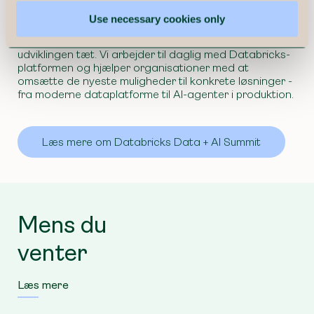
governance og de kompetencer, organisationer har
brug for at opbygge.
Use necessary cookies only
Som officiel Databricks Consulting Partner følger vi
udviklingen tæt. Vi arbejder til daglig med Databricks-
platformen og hjælper organisationer med at
omsætte de nyeste muligheder til konkrete løsninger -
fra moderne dataplatforme til AI-agenter i produktion.
Læs mere om Databricks Data + AI Summit
Mens du
venter
Læs mere