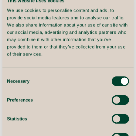
This website uses cookies
business case forbedres for alle parter.
We use cookies to personalise content and ads, to
provide social media features and to analyse our traffic.
We also share information about your use of our site with
our social media, advertising and analytics partners who
may combine it with other information that you’ve
Digitale tvillinger kræver høj
provided to them or that they’ve collected from your use
datakvalitet
of their services.
Der er en en række faktorer, der skal opfyldes for
Consent
at skabe en digital tvilling. Først og fremmest
Necessary
Selection
kræver det, at du sørge for at ens data er så
upåvirkede af mulige forstyrrelser som muligt når
de indhentes fra flere forskellige kilder og
Preferences
sensorer.
Det kan enten være rystelser på den maskine du
Statistics
måler på, støv og luftfugtighed i omgivelserne eller
andre opståede fejlmålinger i utilpasset sensor-
og målingsudstyr, der kan være kilder til fejl i ens