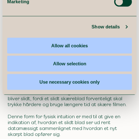
modeller. Sensorkvaliteten spiller også en rolle
Marketing
her, så målinger opsamles i høj kvalitet.
Dernæst skal du have en fysisk forståelse for,
hvad og hvordan den fysiske verden fungerer og
Show details
en dataanalytisk forståelse for, hvordan data
skal modelleres for at lave stabile modeller.
Allow all cookies
Allow selection
Forestil dig et skæreblad på en ompakningsmaskine,
Use necessary cookies only
der ompakker plasticflasker med en film rundt om. Du
har et ønske om at forudsige, hvornår skærebladet
bliver slidt, fordi et slidt skæreblad forventeligt skal
trykke hårdere og bruge længere tid at skære filmen.
Denne form for fysisk intuition er med til at give en
indikation af, hvordan et slidt blad ser ud rent
datamæssigt sammenlignet med hvordan et nyt
skarpt blad opfører sig.