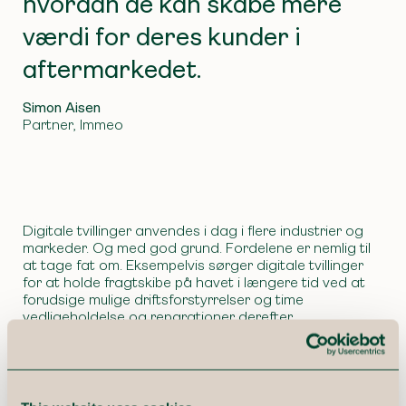
hvordan de kan skabe mere
værdi for deres kunder i
aftermarkedet.
Simon Aisen
Partner, Immeo
Digitale tvillinger anvendes i dag i flere industrier og
markeder. Og med god grund. Fordelene er nemlig til
at tage fat om. Eksempelvis sørger digitale tvillinger
for at holde fragtskibe på havet i længere tid ved at
forudsige mulige driftsforstyrrelser og time
vedligeholdelse og reparationer derefter.
Den digitale tvilling kan udnytte den opsamlede data i
alle dele af virksomheden. Det giver virksomheden
mulighed for at skabe kunderettede programmer for
både spareparts og wareparts, så den samlede