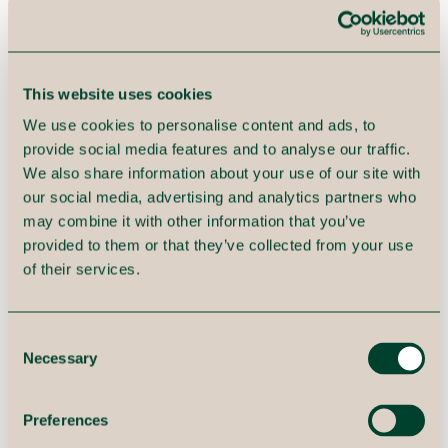
netop de løsninger, der har
dannet grundlaget for
This website uses cookies
nomineringerne og selvfølgelig
We use cookies to personalise content and ads, to
prisen i 'Financial Services'-
provide social media features and to analyse our traffic.
kategorien.
We also share information about your use of our site with
our social media, advertising and analytics partners who
Ivan Beltoft
may combine it with other information that you’ve
Partner, Immeo
provided to them or that they’ve collected from your use
of their services.
Consent
Demokratisere billigere pengeoverførsler
Necessary
Selection
globalt
Løsningen er en finansiel service med en ambition om
Preferences
at hjælpe over 100 mio. brugere i 2030 med en