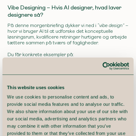
Vibe Designing – Hvis AI designer, hvad laver
designere så?
På denne morgenbriefing dykker vi ned i
“vibe design”
–
hvor vi bruger AI til at udforske det konceptuelle
løsningsrum, kvalificere retninger hurtigere og arbejde
tættere sammen på tværs af fagligheder.
Du får konkrete eksempler på:
Hvordan AI kan bruges til at udforske flere
konceptretninger på kort tid
Hvordan designere kan bevare (og styrke) deres
faglighed i en AI-drevet proces
This website uses cookies
Hvordan der opstår nye muligheder – og nye
spændinger – mellem design, udvikling og
We use cookies to personalise content and ads, to
forretning
provide social media features and to analyse our traffic.
We also share information about your use of our site with
Det her handler ikke om at automatisere design væk.
our social media, advertising and analytics partners who
Det handler om, hvordan vores rolle ændrer sig, når
may combine it with other information that you’ve
tempoet stiger og værktøjerne bliver klogere.
provided to them or that they’ve collected from your use