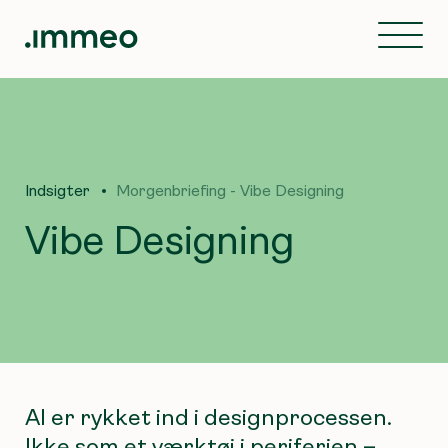
Indsigter
Morgenbriefing - Vibe Designing
Vibe Designing
AI er rykket ind i designprocessen.
Ikke som et værktøj i periferien –