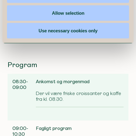
samtale, du ikke har råd til at
stå udenfor.
Allow selection
Jesper Hjorth
Use necessary cookies only
Senior Lead UX Specialist
Program
08:30-
Ankomst og morgenmad
09:00
Der vil være friske croissanter og kaffe
fra kl. 08.30.
09:00-
Fagligt program
10:30