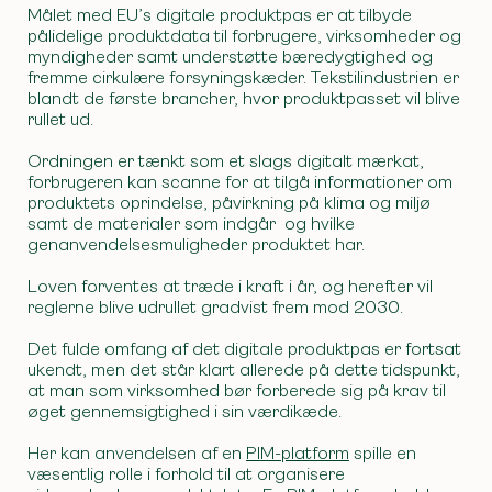
Målet med EU’s digitale produktpas er at tilbyde
pålidelige produktdata til forbrugere, virksomheder og
myndigheder samt understøtte bæredygtighed og
fremme cirkulære forsyningskæder. Tekstilindustrien er
blandt de første brancher, hvor produktpasset vil blive
rullet ud.
Ordningen er tænkt som et slags digitalt mærkat,
forbrugeren kan scanne for at tilgå informationer om
produktets oprindelse, påvirkning på klima og miljø
samt de materialer som indgår og hvilke
genanvendelsesmuligheder produktet har.
Loven forventes at træde i kraft i år, og herefter vil
reglerne blive udrullet gradvist frem mod 2030.
Det fulde omfang af det digitale produktpas er fortsat
ukendt, men det står klart allerede på dette tidspunkt,
at man som virksomhed bør forberede sig på krav til
øget gennemsigtighed i sin værdikæde.
Her kan anvendelsen af en
PIM-platform
spille en
væsentlig rolle i forhold til at organisere