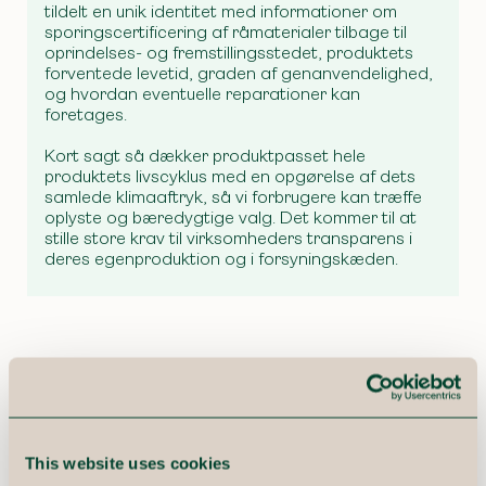
tildelt en unik identitet med informationer om
sporingscertificering af råmaterialer tilbage til
oprindelses- og fremstillingsstedet, produktets
forventede levetid, graden af genanvendelighed,
og hvordan eventuelle reparationer kan
foretages.
Kort sagt så dækker produktpasset hele
produktets livscyklus med en opgørelse af dets
samlede klimaaftryk, så vi forbrugere kan træffe
oplyste og bæredygtige valg. Det kommer til at
stille store krav til virksomheders transparens i
deres egenproduktion og i forsyningskæden.
Forestil dig en bil. Den består af flere tusinde
komponenter. Al produktinformation om bilens
materialer og komponenter, såvel som bilen som
This website uses cookies
helhed skal kunne dokumenteres i det digitale