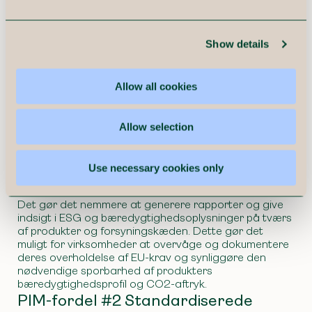
PIM-fordel #1 Centraliseret
opbevaring af produktinformation –
Show details
Information om produktet
PIM fungerer som en central kilde til
Allow all cookies
produktinformation. Ved at samle og organisere alle
relevante oplysninger om et produkt i PIM-systemet
kan virksomheden sikre, at disse informationer er let
Allow selection
tilgængelige og opdaterede. Det gælder i særlig grad
for dokumenter, der indeholder informationer om
produktklassifikationer, certificering af krav og
Use necessary cookies only
godkendelser.
Det gør det nemmere at generere rapporter og give
indsigt i ESG og bæredygtighedsoplysninger på tværs
af produkter og forsyningskæden. Dette gør det
muligt for virksomheder at overvåge og dokumentere
deres overholdelse af EU-krav og synliggøre den
nødvendige sporbarhed af produkters
bæredygtighedsprofil og CO2-aftryk.
PIM-fordel #2 Standardiserede