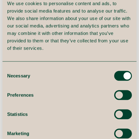
produktpas. Derudover skal det også beskrives,
We use cookies to personalise content and ads, to
hvordan de enkelte komponenter og dele
provide social media features and to analyse our traffic.
genanvendes og hvordan man kan udskifte dele af
We also share information about your use of our site with
dem selv.
our social media, advertising and analytics partners who
Udfordringen med det digitale produktpas er, at man
may combine it with other information that you’ve
skal være transparent med ikke bare hele produktet i
provided to them or that they’ve collected from your use
værdikæden - fra råmaterialer til bearbejdning,
of their services.
produktion, distribution og salg. Man skal også være
transparent med sporbarheden og CO2-aftryk på
den enkelte komponent på batch-niveau, hvis vi tolker
det digitale produktpas bogstaveligt.
Consent
Necessary
Selection
Det digitale produktpas kan således potentielt
resultere i en dataeksplosion af dimensioner. Det
kræver, at man har en klar datastrategi, der kan
Preferences
understøtte dette behov for skalerbarhed. Her vil en
PIM-platform i vis udstrækning kunne spille en vigtig
rolle.
Statistics
Marketing