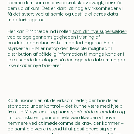
ramme dem som en bureaukratisk dødvægt, der slår
dem ud af kurs. Det er klart, at nogle virksomheder vil
få det svært ved at samle og udstille al deres data
mod forbrugerne.
Her kan PIM træde ind i rollen
som din nye supersælger
ved at øge gennemsigtigheden i visning af
produktinformation rettet mod forbrugerne. En af
styrkerne i PIM er netop den fleksible mulighed til
distribution af pålidelig information til mange kanaler i
lokaliserede kataloger, så den øgende data-mængde
ikke skaber nye barrierer.
Konklusionen er, at de virksomheder, der har deres
stamdata under kontrol – det kunne være med hjælp
fra et PIM-system – og har styr på både stamdata og
infrastrukturen igennem hele værdikæden vil have
nemmere ved at imødekomme de krav, der kommer –
og samtidig være i stand til at positionere sig som