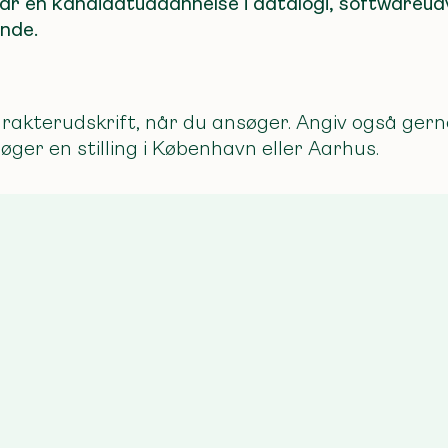
ar en kandidatuddannelse i datalogi, softwareudvik
ende.
rakterudskrift, når du ansøger. Angiv også gerne
øger en stilling i København eller Aarhus.