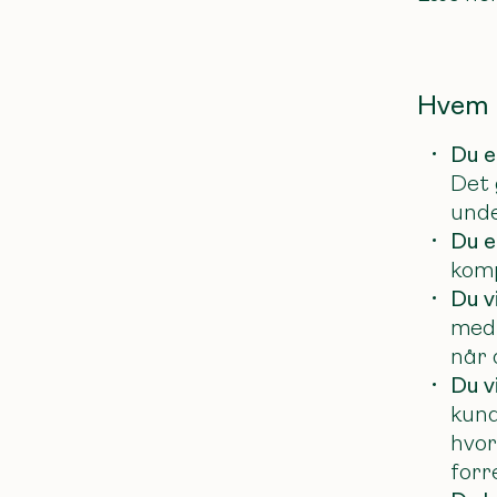
Hvem 
Du e
Det 
unde
Du e
komp
Du v
med 
når 
Du v
kund
hvor
forr