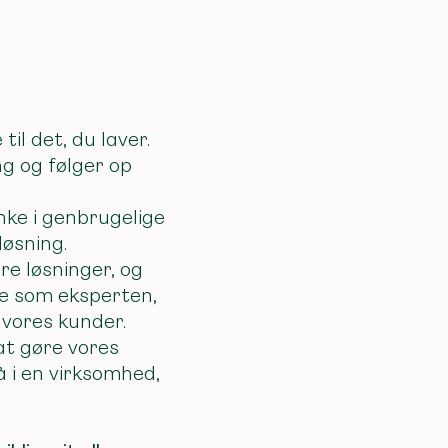
il det, du laver.
ng og følger op
ke i genbrugelige
øsning.
re løsninger, og
e som eksperten,
 vores kunder.
at gøre vores
å i en virksomhed,