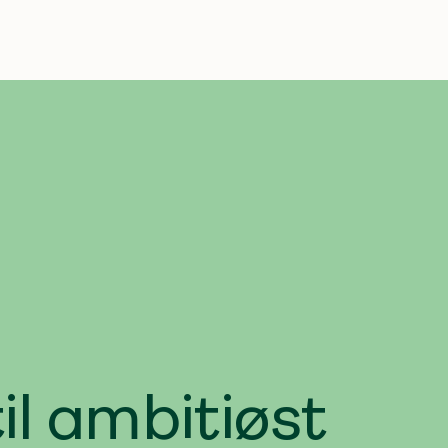
Agendaer
Services
Cases
Ind
il ambitiøst