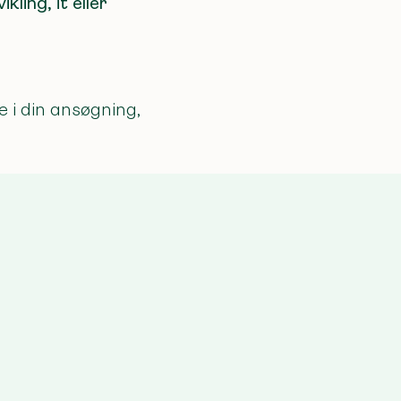
ling, it eller
 i din ansøgning,