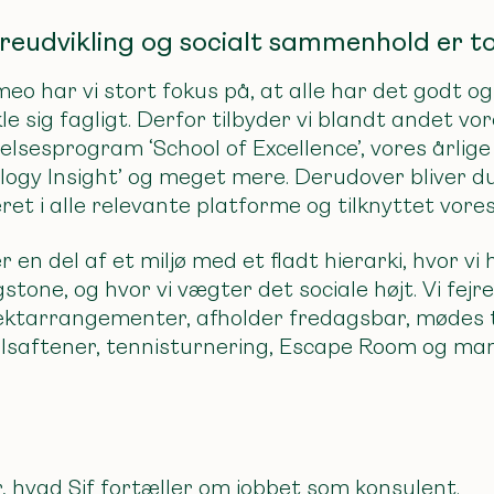
reudvikling og socialt sammenhold er to
eo har vi stort fokus på, at alle har det godt og
le sig fagligt. Derfor tilbyder vi blandt andet vo
lsesprogram ‘School of Excellence’, vores årlige
logy Insight’ og meget mere. Derudover bliver d
ceret i alle relevante platforme og tilknyttet vor
r en del af et miljø med et fladt hierarki, hvor vi
tone, og hvor vi vægter det sociale højt.
Vi fejr
ektarrangementer, afholder fredagsbar, mødes t
lsaftener, tennisturnering, Escape Room og ma
, hvad Sif fortæller om
jobbet som konsulent.