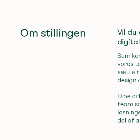
Om stillingen
Vil d
digita
Som kon
vores t
sætte r
design 
Dine ar
team so
løsning
del af a