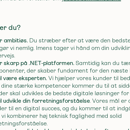
er du?
r ambitiøs.
Du stræber efter at være den bedste t
gør vi nemlig. Imens tager vi hånd om din udvikli
rvejs.
r skarp på .NET-platformen.
Samtidig kan du tæn
onenter, der skaber fundament for den næste l
il være eksperten.
Vi hjælper vores kunder til bed
dine stærke kompetencer kommer du til at sidd
der skal udvikles de bedste digitale løsninger for
il udvikle din forretningsforståelse
. Vores mål er 
er til en digital succes, og du kommer til at indg
 vi kombinerer høj teknisk faglighed med solid
etningsforståelse.