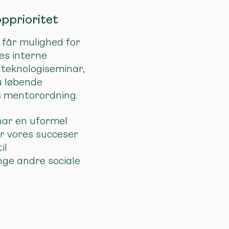
pprioritet
 får mulighed for
res interne
 teknologiseminar,
u løbende
es mentorordning.
 har en uformel
er vores succeser
il
nge andre sociale