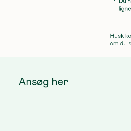
Du h
lign
Husk ka
om du s
Ansøg her