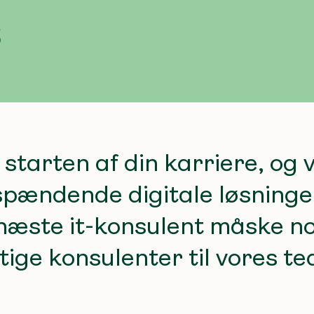
s
starten af din karriere, og v
 spændende digitale løsning
 næste it-konsulent måske n
gtige konsulenter til vores t