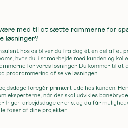
u være med til at sætte rammerne for 
le løsninger?
sulent hos os bliver du fra dag ét en del af et pr
eams, hvor du, i samarbejde med kunden og kolleg
ammerne for vores løsninger. Du kommer til at d
og programmering af selve løsningen.
bejdsdage foregår primært ude hos kunden. Her 
m eksperterne, når der skal udvikles banebryde
er. Ingen arbejdsdage er ens, og du får mulighed
lle faser af dine projekter
.