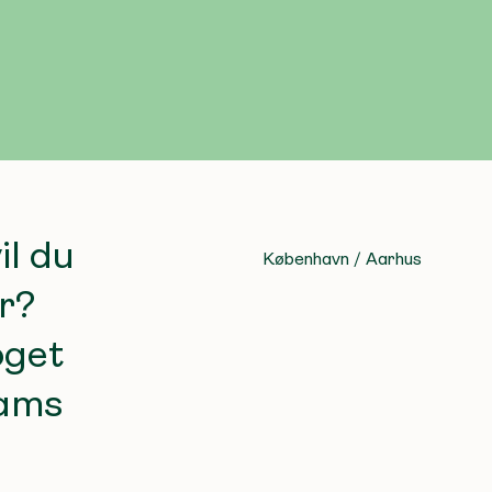
il du
København / Aarhus
er?
oget
eams